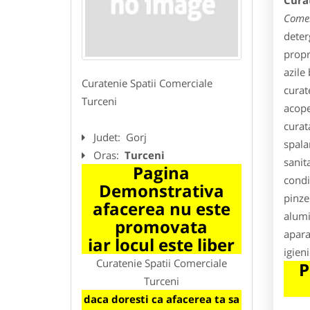
Cura
Comer
deter
propri
azile
Curatenie Spatii Comerciale
curat
Turceni
acope
curat
Judet:
Gorj
spala
Oras:
Turceni
sanit
Pagina
condi
Demonstrativa
pinze
afacerea nu este
alumi
promovata
apara
iar locul este liber
igien
Curatenie Spatii Comerciale
P
Turceni
daca doresti ca afacerea ta sa