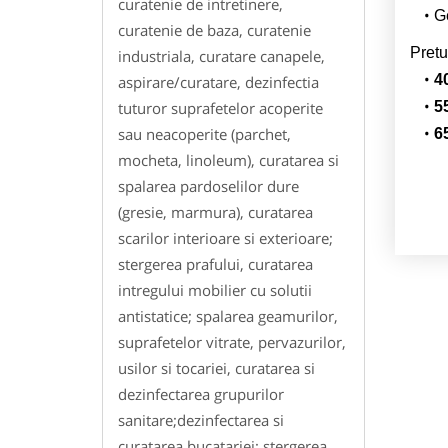
curatenie de intretinere,
Ge
curatenie de baza, curatenie
Pretu
industriala, curatare canapele,
4
aspirare/curatare, dezinfectia
tuturor suprafetelor acoperite
5
sau neacoperite (parchet,
6
mocheta, linoleum), curatarea si
spalarea pardoselilor dure
(gresie, marmura), curatarea
scarilor interioare si exterioare;
stergerea prafului, curatarea
intregului mobilier cu solutii
antistatice; spalarea geamurilor,
suprafetelor vitrate, pervazurilor,
usilor si tocariei, curatarea si
dezinfectarea grupurilor
sanitare;dezinfectarea si
curatarea bucatariei; stergerea