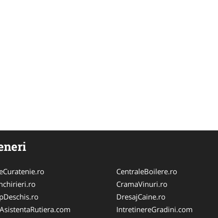
eneri
Curatenie.ro
CentraleBoilere.ro
chirieri.ro
CramaVinuri.ro
pDeschis.ro
DresajCaine.ro
iAsistentaRutiera.com
IntretinereGradini.com