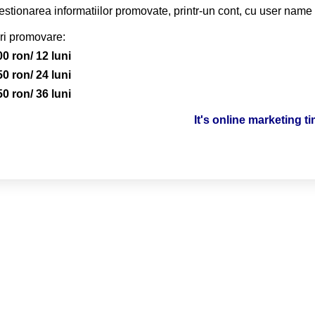
stionarea informatiilor promovate, printr-un cont, cu user name 
ri promovare:
00 ron/ 12 luni
50 ron/ 24 luni
50 ron/ 36 luni
It's online marketing t