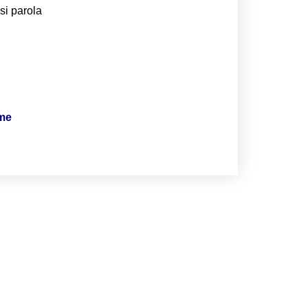
si parola
ime