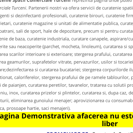
tenie Spatii Comerciale Turceni
reprezinta pagina unde puteti 
ciale Turceni
. Partenerii nostri va ofera servicii de curatenie spati
genti si dezinfectanti profesionali, curatenie birouri, curatenie fir
etari, curatenie magazine si unitati de alimentatie publica, curatenie
 batrani, sali de sport, hale de depozitare, precum si pentru curatar
enie de baza, curatenie industriala, curatare canapele, aspirare/cu
rite sau neacoperite (parchet, mocheta, linoleum), curatarea si sp
area scarilor interioare si exterioare; stergerea prafului, curatarea 
rea geamurilor, suprafetelor vitrate, pervazurilor, usilor si tocarie
are;dezinfectarea si curatarea bucatariei; stergerea corpurilorde ilu
tionat, caloriferelor, stergerea prafului de pe ramele tablourilor,
i de paianjen, curatarea peretilor, tavanelor, tratarea cu solutii pr
niu, inox, curatarea prizelor si plintelor, curatarea si, dupa caz, de
turii, eliminarea gunoiului menajer; aprovizionarea cu consumabil
ica, prosoape hartie, saci menajeri).
agina Demonstrativa afacerea nu este
liber