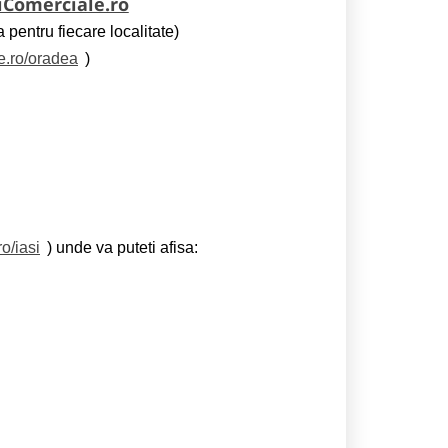
iComerciale.ro
 pentru fiecare localitate)
e.ro/oradea
)
o/iasi
) unde va puteti afisa: