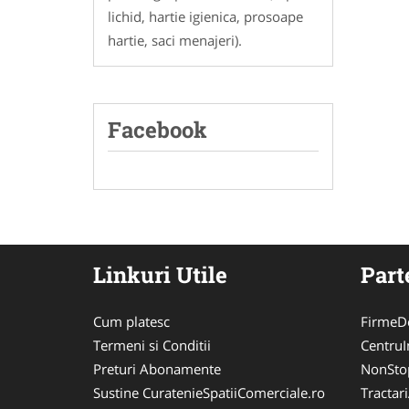
lichid, hartie igienica, prosoape
hartie, saci menajeri).
Facebook
Linkuri Utile
Part
Cum platesc
FirmeDe
Termeni si Conditii
CentruIn
Preturi Abonamente
NonSto
Sustine CuratenieSpatiiComerciale.ro
Tractar