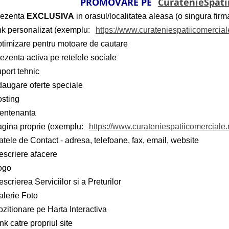
PROMOVARE PE
CuratenieSpati
rezenta
EXCLUSIVA
in orasul/localitatea aleasa (o singura firma
ink personalizat (exemplu:
https://www.curateniespatiicomercial
ptimizare pentru motoare de cautare
ezenta activa pe retelele sociale
port tehnic
daugare oferte speciale
osting
entenanta
agina proprie (exemplu:
https://www.curateniespatiicomerciale.r
tele de Contact - adresa, telefoane, fax, email, website
escriere afacere
ogo
scrierea Serviciilor si a Preturilor
alerie Foto
zitionare pe Harta Interactiva
nk catre propriul site