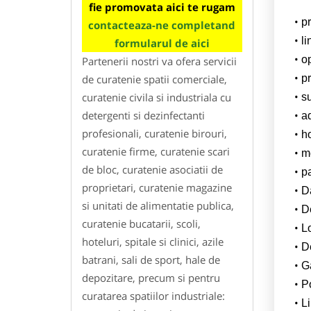
fie promovata aici te rugam
p
contacteaza-ne completand
l
formularul de aici
o
Partenerii nostri va ofera servicii
de curatenie spatii comerciale,
pr
curatenie civila si industriala cu
su
detergenti si dezinfectanti
a
profesionali, curatenie birouri,
h
curatenie firme, curatenie scari
m
de bloc, curatenie asociatii de
p
proprietari, curatenie magazine
Da
si unitati de alimentatie publica,
D
curatenie bucatarii, scoli,
L
hoteluri, spitale si clinici, azile
De
batrani, sali de sport, hale de
G
depozitare, precum si pentru
Po
curatarea spatiilor industriale:
Li