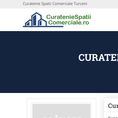
Curatenie Spatii Comerciale Turceni
CURATEN
Cur