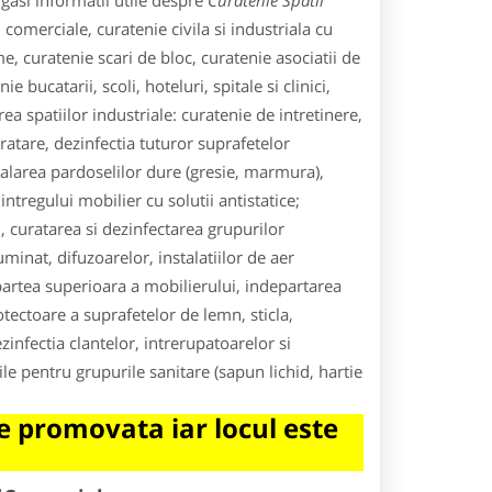
gasi informatii utile despre
Curatenie Spatii
i comerciale, curatenie civila si industriala cu
me, curatenie scari de bloc, curatenie asociatii de
 bucatarii, scoli, hoteluri, spitale si clinici,
ea spatiilor industriale: curatenie de intretinere,
ratare, dezinfectia tuturor suprafetelor
alarea pardoselilor dure (gresie, marmura),
intregului mobilier cu solutii antistatice;
i, curatarea si dezinfectarea grupurilor
minat, difuzoarelor, instalatiilor de aer
 partea superioara a mobilierului, indepartarea
otectoare a suprafetelor de lemn, sticla,
zinfectia clantelor, intrerupatoarelor si
e pentru grupurile sanitare (sapun lichid, hartie
 promovata iar locul este