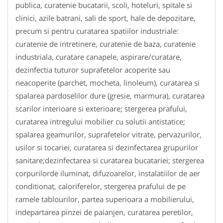
publica, curatenie bucatarii, scoli, hoteluri, spitale si
clinici, azile batrani, sali de sport, hale de depozitare,
precum si pentru curatarea spatiilor industriale:
curatenie de intretinere, curatenie de baza, curatenie
industriala, curatare canapele, aspirare/curatare,
dezinfectia tuturor suprafetelor acoperite sau
neacoperite (parchet, mocheta, linoleum), curatarea si
spalarea pardoselilor dure (gresie, marmura), curatarea
scarilor interioare si exterioare; stergerea prafului,
curatarea intregului mobilier cu solutii antistatice;
spalarea geamurilor, suprafetelor vitrate, pervazurilor,
usilor si tocariei, curatarea si dezinfectarea grupurilor
sanitare;dezinfectarea si curatarea bucatariei; stergerea
corpurilorde iluminat, difuzoarelor, instalatiilor de aer
conditionat, caloriferelor, stergerea prafului de pe
ramele tablourilor, partea superioara a mobilierului,
indepartarea pinzei de paianjen, curatarea peretilor,