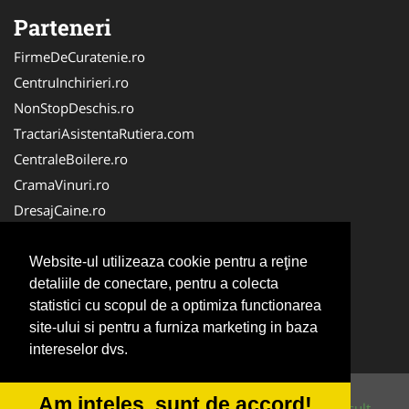
Parteneri
FirmeDeCuratenie.ro
CentruInchirieri.ro
NonStopDeschis.ro
TractariAsistentaRutiera.com
CentraleBoilere.ro
CramaVinuri.ro
DresajCaine.ro
IntretinereGradini.com
Alpinist-Utilitar.com
Website-ul utilizeaza cookie pentru a reţine
detaliile de conectare, pentru a colecta
Birouri-Cadastru.ro
statistici cu scopul de a optimiza functionarea
Curatenie-Generala.com
site-ului si pentru a furniza marketing in baza
Service-Reparatii.com
intereselor dvs.
Am inteles, sunt de accord!
© 2014-2026 Powered by
VilonMedia
&
Tokaido Consult
-