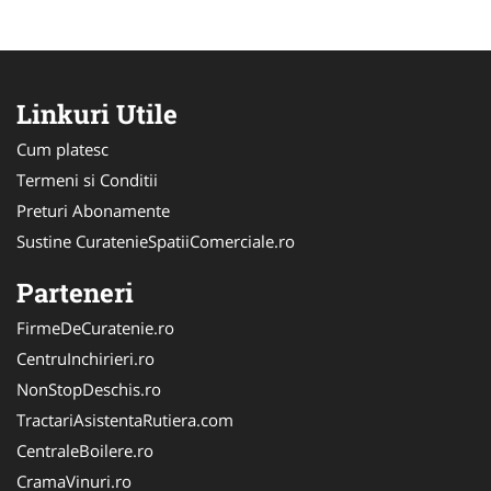
Linkuri Utile
Cum platesc
Termeni si Conditii
Preturi Abonamente
Sustine CuratenieSpatiiComerciale.ro
Parteneri
FirmeDeCuratenie.ro
CentruInchirieri.ro
NonStopDeschis.ro
TractariAsistentaRutiera.com
CentraleBoilere.ro
CramaVinuri.ro