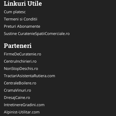
Linkuri Utile
Cum platesc
Termeni si Conditii
Preturi Abonamente
Sustine CuratenieSpatiiComerciale.ro
Parteneri
FirmeDeCuratenie.ro
CentruInchirieri.ro
NonStopDeschis.ro
TractariAsistentaRutiera.com
CentraleBoilere.ro
CramaVinuri.ro
DresajCaine.ro
IntretinereGradini.com
Alpinist-Utilitar.com