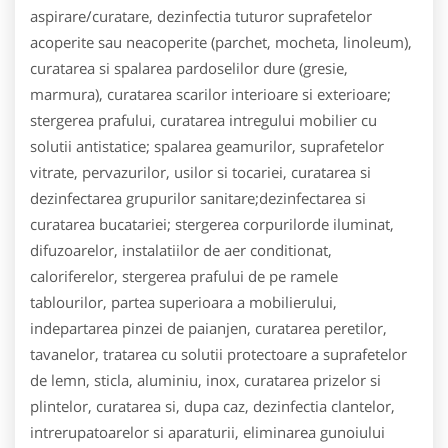
aspirare/curatare, dezinfectia tuturor suprafetelor
acoperite sau neacoperite (parchet, mocheta, linoleum),
curatarea si spalarea pardoselilor dure (gresie,
marmura), curatarea scarilor interioare si exterioare;
stergerea prafului, curatarea intregului mobilier cu
solutii antistatice; spalarea geamurilor, suprafetelor
vitrate, pervazurilor, usilor si tocariei, curatarea si
dezinfectarea grupurilor sanitare;dezinfectarea si
curatarea bucatariei; stergerea corpurilorde iluminat,
difuzoarelor, instalatiilor de aer conditionat,
caloriferelor, stergerea prafului de pe ramele
tablourilor, partea superioara a mobilierului,
indepartarea pinzei de paianjen, curatarea peretilor,
tavanelor, tratarea cu solutii protectoare a suprafetelor
de lemn, sticla, aluminiu, inox, curatarea prizelor si
plintelor, curatarea si, dupa caz, dezinfectia clantelor,
intrerupatoarelor si aparaturii, eliminarea gunoiului