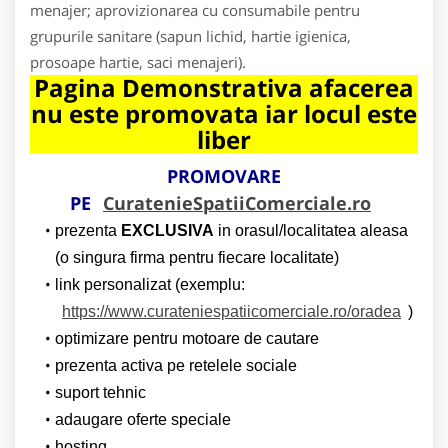
menajer; aprovizionarea cu consumabile pentru
grupurile sanitare (sapun lichid, hartie igienica,
prosoape hartie, saci menajeri).
Pagina Demonstrativa afacerea
nu este promovata iar locul este
liber
PROMOVARE
PE
CuratenieSpatiiComerciale.ro
prezenta
EXCLUSIVA
in orasul/localitatea aleasa
(o singura firma pentru fiecare localitate)
link personalizat (exemplu:
https://www.curateniespatiicomerciale.ro/oradea
)
optimizare pentru motoare de cautare
prezenta activa pe retelele sociale
suport tehnic
adaugare oferte speciale
hosting