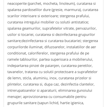
neacoperite (parchet, mocheta, linoleum), curatarea si
spalarea pardoselilor dure (gresie, marmura), curatarea
scarilor interioare si exterioare; stergerea prafului,
curatarea intregului mobilier cu solutii antistatice;
spalarea geamurilor, suprafetelor vitrate, pervazurilor,
usilor si tocariei, curatarea si dezinfectarea grupurilor
sanitare;dezinfectarea si curatarea bucatariei; stergerea
corpurilorde iluminat, difuzoarelor, instalatiilor de aer
conditionat, caloriferelor, stergerea prafului de pe
ramele tablourilor, partea superioara a mobilierului,
indepartarea pinzei de paianjen, curatarea peretilor,
tavanelor, tratarea cu solutii protectoare a suprafetelor
de lemn, sticla, aluminiu, inox, curatarea prizelor si
plintelor, curatarea si, dupa caz, dezinfectia clantelor,
intrerupatoarelor si aparaturii, eliminarea gunoiului
menajer; aprovizionarea cu consumabile pentru
grupurile sanitare (sapun lichid, hartie igienica,