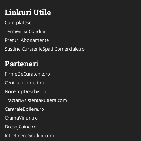
Linkuri Utile
Cum platesc
Termeni si Conditii
Preturi Abonamente
Sustine CuratenieSpatiiComerciale.ro
Parteneri
FirmeDeCuratenie.ro
CentruInchirieri.ro
NonStopDeschis.ro
TractariAsistentaRutiera.com
CentraleBoilere.ro
CramaVinuri.ro
DresajCaine.ro
IntretinereGradini.com