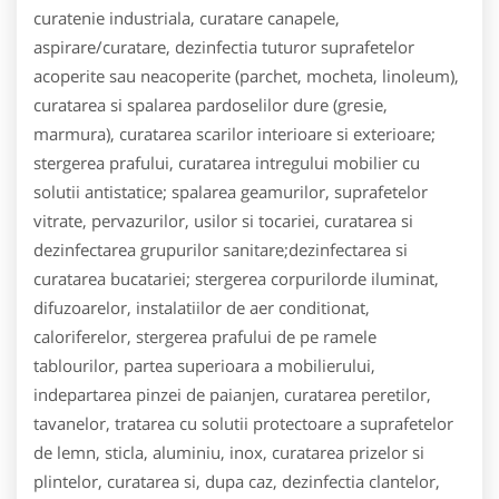
curatenie industriala, curatare canapele,
aspirare/curatare, dezinfectia tuturor suprafetelor
acoperite sau neacoperite (parchet, mocheta, linoleum),
curatarea si spalarea pardoselilor dure (gresie,
marmura), curatarea scarilor interioare si exterioare;
stergerea prafului, curatarea intregului mobilier cu
solutii antistatice; spalarea geamurilor, suprafetelor
vitrate, pervazurilor, usilor si tocariei, curatarea si
dezinfectarea grupurilor sanitare;dezinfectarea si
curatarea bucatariei; stergerea corpurilorde iluminat,
difuzoarelor, instalatiilor de aer conditionat,
caloriferelor, stergerea prafului de pe ramele
tablourilor, partea superioara a mobilierului,
indepartarea pinzei de paianjen, curatarea peretilor,
tavanelor, tratarea cu solutii protectoare a suprafetelor
de lemn, sticla, aluminiu, inox, curatarea prizelor si
plintelor, curatarea si, dupa caz, dezinfectia clantelor,