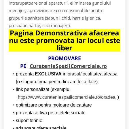
intrerupatoarelor si aparaturii, eliminarea gunoiului
menajer; aprovizionarea cu consumabile pentru
grupurile sanitare (sapun lichid, hartie igienica,
prosoape hartie, saci menajeri).
Pagina Demonstrativa afacerea
nu este promovata iar locul este
liber
PROMOVARE
PE
CuratenieSpatiiComerciale.ro
prezenta
EXCLUSIVA
in orasul/localitatea aleasa
(o singura firma pentru fiecare localitate)
link personalizat (exemplu:
https://www.curateniespatiicomerciale.ro/oradea
)
optimizare pentru motoare de cautare
prezenta activa pe retelele sociale
suport tehnic
adaugare oferte speciale