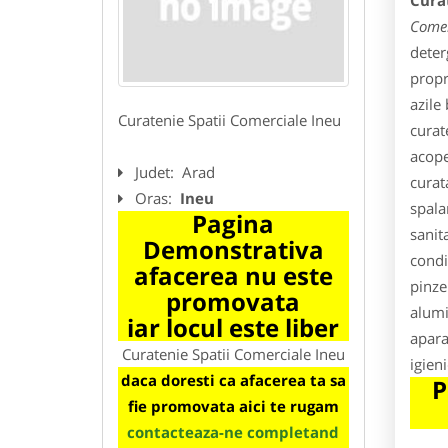
Cura
Comer
deter
propri
azile
Curatenie Spatii Comerciale Ineu
curat
acope
Judet:
Arad
curat
Oras:
Ineu
spala
Pagina
sanit
Demonstrativa
condi
afacerea nu este
pinze
promovata
alumi
iar locul este liber
apara
Curatenie Spatii Comerciale Ineu
igien
daca doresti ca afacerea ta sa
P
fie promovata aici te rugam
contacteaza-ne completand