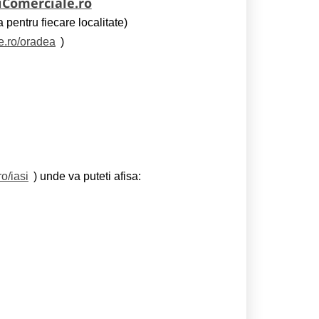
iComerciale.ro
 pentru fiecare localitate)
e.ro/oradea
)
o/iasi
) unde va puteti afisa: