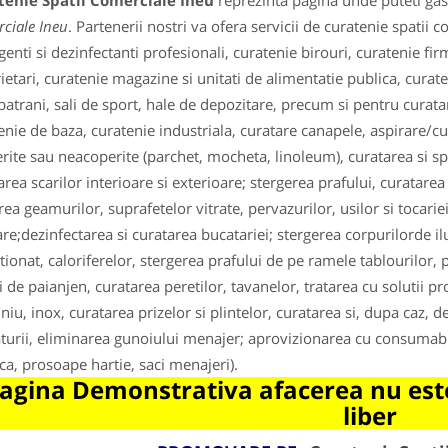
tenie Spatii Comerciale Ineu
reprezinta pagina unde puteti gasi
ciale Ineu
. Partenerii nostri va ofera servicii de curatenie spatii c
genti si dezinfectanti profesionali, curatenie birouri, curatenie fir
etari, curatenie magazine si unitati de alimentatie publica, curatenie
 batrani, sali de sport, hale de depozitare, precum si pentru curatar
enie de baza, curatenie industriala, curatare canapele, aspirare/cu
rite sau neacoperite (parchet, mocheta, linoleum), curatarea si sp
area scarilor interioare si exterioare; stergerea prafului, curatarea 
rea geamurilor, suprafetelor vitrate, pervazurilor, usilor si tocarie
are;dezinfectarea si curatarea bucatariei; stergerea corpurilorde ilu
tionat, caloriferelor, stergerea prafului de pe ramele tablourilor,
i de paianjen, curatarea peretilor, tavanelor, tratarea cu solutii pr
niu, inox, curatarea prizelor si plintelor, curatarea si, dupa caz, de
turii, eliminarea gunoiului menajer; aprovizionarea cu consumabil
ica, prosoape hartie, saci menajeri).
agina Demonstrativa afacerea nu este
liber