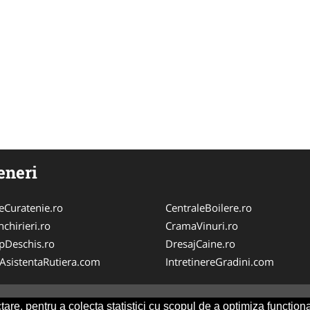
eneri
Curatenie.ro
CentraleBoilere.ro
chirieri.ro
CramaVinuri.ro
pDeschis.ro
DresajCaine.ro
iAsistentaRutiera.com
IntretinereGradini.com
are, pentru a colecta statistici cu scopul de a optimiza functiona