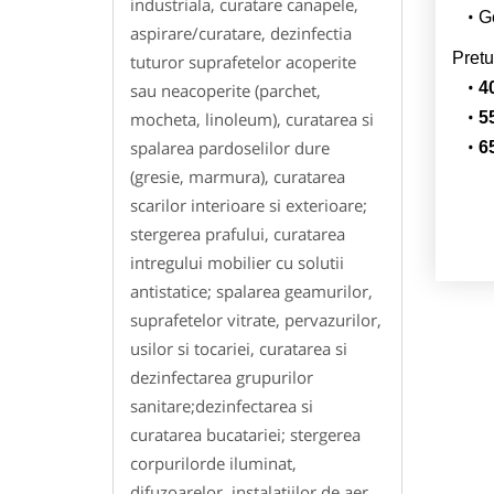
industriala, curatare canapele,
Ge
aspirare/curatare, dezinfectia
Pretu
tuturor suprafetelor acoperite
4
sau neacoperite (parchet,
mocheta, linoleum), curatarea si
5
spalarea pardoselilor dure
6
(gresie, marmura), curatarea
scarilor interioare si exterioare;
stergerea prafului, curatarea
intregului mobilier cu solutii
antistatice; spalarea geamurilor,
suprafetelor vitrate, pervazurilor,
usilor si tocariei, curatarea si
dezinfectarea grupurilor
sanitare;dezinfectarea si
curatarea bucatariei; stergerea
corpurilorde iluminat,
difuzoarelor, instalatiilor de aer