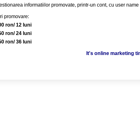
stionarea informatiilor promovate, printr-un cont, cu user name 
ri promovare:
00 ron/ 12 luni
50 ron/ 24 luni
50 ron/ 36 luni
It's online marketing t