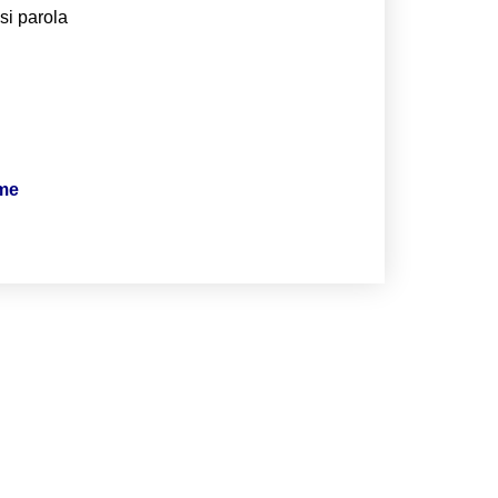
si parola
ime