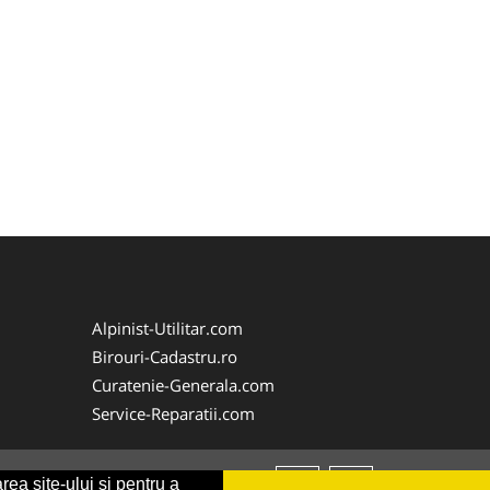
Alpinist-Utilitar.com
Birouri-Cadastru.ro
Curatenie-Generala.com
Service-Reparatii.com
rea site-ului si pentru a