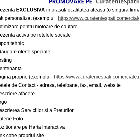
PROMOVARE PE
CuratenieSpati
rezenta
EXCLUSIVA
in orasul/localitatea aleasa (o singura firma
ink personalizat (exemplu:
https://www.curateniespatiicomercial
ptimizare pentru motoare de cautare
ezenta activa pe retelele sociale
port tehnic
daugare oferte speciale
osting
entenanta
agina proprie (exemplu:
https://www.curateniespatiicomerciale.r
tele de Contact - adresa, telefoane, fax, email, website
escriere afacere
ogo
scrierea Serviciilor si a Preturilor
alerie Foto
zitionare pe Harta Interactiva
nk catre propriul site