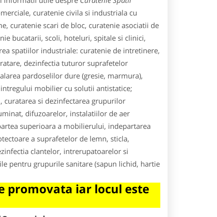
 informatii utile despre
Curatenie Spatii
omerciale, curatenie civila si industriala cu
me, curatenie scari de bloc, curatenie asociatii de
 bucatarii, scoli, hoteluri, spitale si clinici,
ea spatiilor industriale: curatenie de intretinere,
ratare, dezinfectia tuturor suprafetelor
alarea pardoselilor dure (gresie, marmura),
intregului mobilier cu solutii antistatice;
i, curatarea si dezinfectarea grupurilor
minat, difuzoarelor, instalatiilor de aer
 partea superioara a mobilierului, indepartarea
otectoare a suprafetelor de lemn, sticla,
zinfectia clantelor, intrerupatoarelor si
e pentru grupurile sanitare (sapun lichid, hartie
 promovata iar locul este