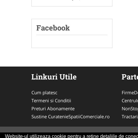
Facebook
Linkuri Utile
Part
Cum platesc
FirmeDe
Termeni si Conditii
CentruIn
Preturi Abonamente
NonSto
Sustine CuratenieSpatiiComerciale.ro
Tractar
Website-ul utilizeaza cookie pentru a reţine detaliile de conect