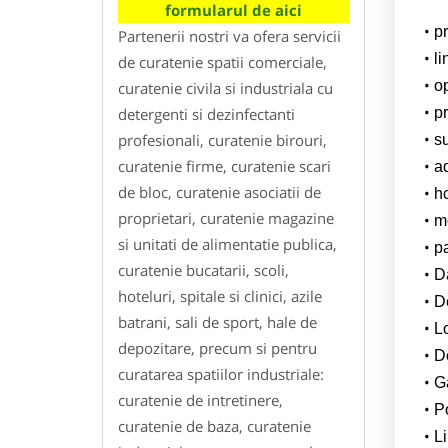
formularul de aici
p
Partenerii nostri va ofera servicii
l
de curatenie spatii comerciale,
o
curatenie civila si industriala cu
detergenti si dezinfectanti
pr
profesionali, curatenie birouri,
su
curatenie firme, curatenie scari
a
de bloc, curatenie asociatii de
h
proprietari, curatenie magazine
m
si unitati de alimentatie publica,
p
curatenie bucatarii, scoli,
Da
hoteluri, spitale si clinici, azile
D
batrani, sali de sport, hale de
L
depozitare, precum si pentru
De
curatarea spatiilor industriale:
G
curatenie de intretinere,
Po
curatenie de baza, curatenie
Li