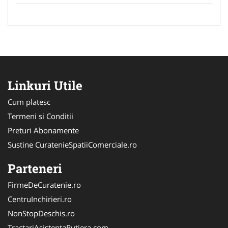
Linkuri Utile
Cum platesc
Termeni si Conditii
Preturi Abonamente
Sustine CuratenieSpatiiComerciale.ro
Parteneri
FirmeDeCuratenie.ro
CentruInchirieri.ro
NonStopDeschis.ro
TractariAsistentaRutiera.com