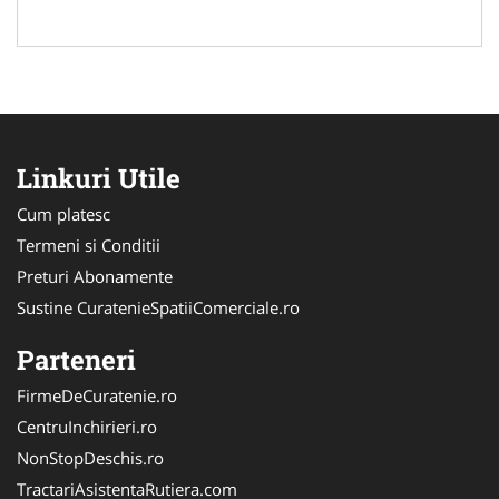
Linkuri Utile
Cum platesc
Termeni si Conditii
Preturi Abonamente
Sustine CuratenieSpatiiComerciale.ro
Parteneri
FirmeDeCuratenie.ro
CentruInchirieri.ro
NonStopDeschis.ro
TractariAsistentaRutiera.com