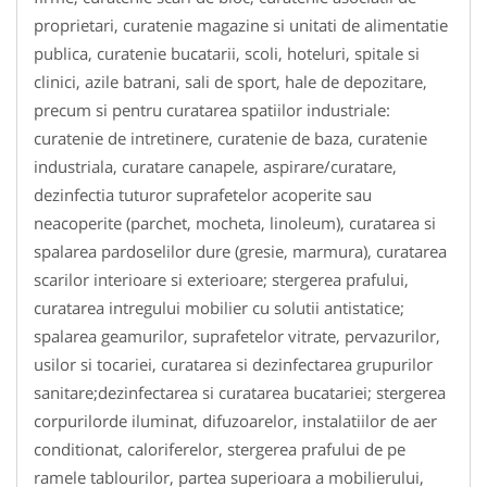
proprietari, curatenie magazine si unitati de alimentatie
publica, curatenie bucatarii, scoli, hoteluri, spitale si
clinici, azile batrani, sali de sport, hale de depozitare,
precum si pentru curatarea spatiilor industriale:
curatenie de intretinere, curatenie de baza, curatenie
industriala, curatare canapele, aspirare/curatare,
dezinfectia tuturor suprafetelor acoperite sau
neacoperite (parchet, mocheta, linoleum), curatarea si
spalarea pardoselilor dure (gresie, marmura), curatarea
scarilor interioare si exterioare; stergerea prafului,
curatarea intregului mobilier cu solutii antistatice;
spalarea geamurilor, suprafetelor vitrate, pervazurilor,
usilor si tocariei, curatarea si dezinfectarea grupurilor
sanitare;dezinfectarea si curatarea bucatariei; stergerea
corpurilorde iluminat, difuzoarelor, instalatiilor de aer
conditionat, caloriferelor, stergerea prafului de pe
ramele tablourilor, partea superioara a mobilierului,