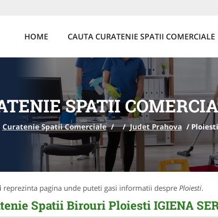
HOME
CAUTA CURATENIE SPATII COMERCIALE
TENIE SPATII COMERCIA
Curatenie Spatii Comerciale
/
/
Judet Prahova
/
Ploiest
i
reprezinta pagina unde puteti gasi informatii despre
Ploiesti
.
tenie Spatii Birouri Ploiesti IGIENA SE