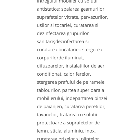
intregului mobilier cu solutii
antistatice; spalarea geamurilor,
suprafetelor vitrate, pervazurilor,
usilor si tocariei, curatarea si
dezinfectarea grupurilor
sanitare;dezinfectarea si
curatarea bucatariei; stergerea
corpurilorde iluminat,
difuzoarelor, instalatiilor de aer
conditionat, caloriferelor,
stergerea prafului de pe ramele
tablourilor, partea superioara a
mobilierului, indepartarea pinzei
de paianjen, curatarea peretilor,
tavanelor, tratarea cu solutii
protectoare a suprafetelor de
lemn, sticla, aluminiu, inox,
curatarea prizelor si plintelor,