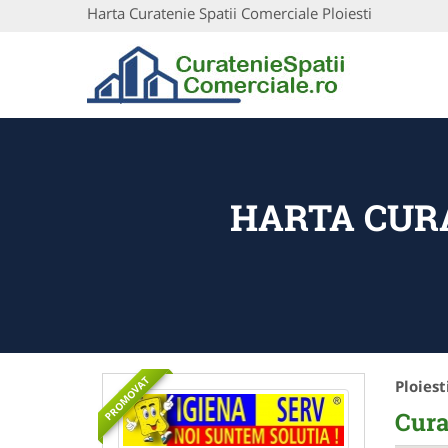
Harta Curatenie Spatii Comerciale Ploiesti
HARTA CURA
PROMOVAT
Ploiest
Cura