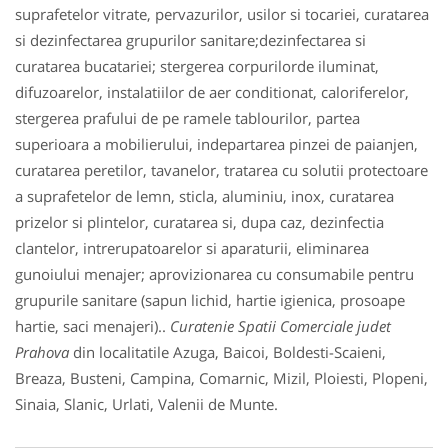
suprafetelor vitrate, pervazurilor, usilor si tocariei, curatarea
si dezinfectarea grupurilor sanitare;dezinfectarea si
curatarea bucatariei; stergerea corpurilorde iluminat,
difuzoarelor, instalatiilor de aer conditionat, caloriferelor,
stergerea prafului de pe ramele tablourilor, partea
superioara a mobilierului, indepartarea pinzei de paianjen,
curatarea peretilor, tavanelor, tratarea cu solutii protectoare
a suprafetelor de lemn, sticla, aluminiu, inox, curatarea
prizelor si plintelor, curatarea si, dupa caz, dezinfectia
clantelor, intrerupatoarelor si aparaturii, eliminarea
gunoiului menajer; aprovizionarea cu consumabile pentru
grupurile sanitare (sapun lichid, hartie igienica, prosoape
hartie, saci menajeri)..
Curatenie Spatii Comerciale judet
Prahova
din localitatile Azuga, Baicoi, Boldesti-Scaieni,
Breaza, Busteni, Campina, Comarnic, Mizil, Ploiesti, Plopeni,
Sinaia, Slanic, Urlati, Valenii de Munte.