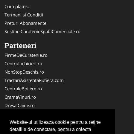
Cum platesc
Termeni si Conditii
Preturi Abonamente
Sustine CuratenieSpatiiComerciale.ro
Parteneri
FirmeDeCuratenie.ro
CentruInchirieri.ro
NonStopDeschis.ro
TractariAsistentaRutiera.com
CentraleBoilere.ro
CramaVinuri.ro
DresajCaine.ro
IntretinereGradini.com
Alpinist-Utilitar.com
Website-ul utilizeaza cookie pentru a reţine
detaliile de conectare, pentru a colecta
Birouri-Cadastru.ro