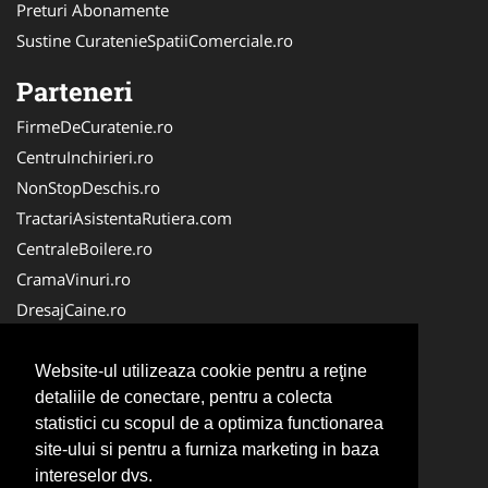
Preturi Abonamente
Sustine CuratenieSpatiiComerciale.ro
Parteneri
FirmeDeCuratenie.ro
CentruInchirieri.ro
NonStopDeschis.ro
TractariAsistentaRutiera.com
CentraleBoilere.ro
CramaVinuri.ro
DresajCaine.ro
IntretinereGradini.com
Alpinist-Utilitar.com
Website-ul utilizeaza cookie pentru a reţine
detaliile de conectare, pentru a colecta
Birouri-Cadastru.ro
statistici cu scopul de a optimiza functionarea
Curatenie-Generala.com
site-ului si pentru a furniza marketing in baza
Service-Reparatii.com
intereselor dvs.