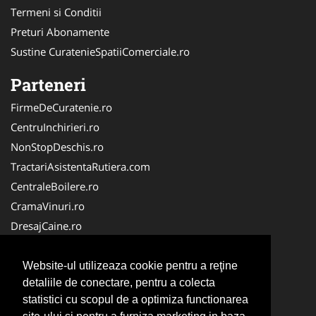
Termeni si Conditii
Preturi Abonamente
Sustine CuratenieSpatiiComerciale.ro
Parteneri
FirmeDeCuratenie.ro
CentruInchirieri.ro
NonStopDeschis.ro
TractariAsistentaRutiera.com
CentraleBoilere.ro
CramaVinuri.ro
DresajCaine.ro
IntretinereGradini.com
Alpinist-Utilitar.com
Website-ul utilizeaza cookie pentru a reţine
detaliile de conectare, pentru a colecta
Birouri-Cadastru.ro
statistici cu scopul de a optimiza functionarea
Curatenie-Generala.com